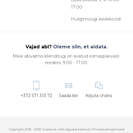
17:00
Hulgimüügi keskkond
Vajad abi?
Oleme siin, et aidata.
Meie abivalmis klienditugi on avatud esmaspäevast-
reedeni, 9:00 - 17:00.
+372 571 313 72
Saada kiri
Kirjuta chatis
Copyright 2018 - 2026 Jussike.ee, kõik õigused kaitstud |
Privaatsustingimused