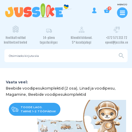
MENÜÜ
0
Hoolikalt valitud
14-päeva
Kliendid kiidavad.
+372 571 313 72
kvaliteetsed tooted
tagastusõigus
5* kasutajatugi
epood@jussike.ee
Vaata veel:
Beebide voodipesukomplektid (2 osa)
,
Linad ja voodipesu
,
Magamine
,
Beebide voodipesukomplektid
TOODE LAOS.
TARNE 1-2 TÖÖPÄEVA!