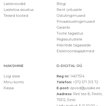
Lastevoodid
Blogi
Lastetoa sisustus
Rent üritusele
Teised tooted
Ostutingimused
Privaatsustingimused
Garantii
Toote tagastus
Riigiasutustele
Klientide tagasiside
Elektroonikajäätmed
MAKSMINE
D-DIGITAL OÜ
Logi sisse
Reg nr:
14617514
Minu konto
Telefon:
+372 571 313 72
Kassa
E-post:
epood@jussike.ee
Aadress:
Reti tee 8, Peetri,
75312, Eesti
Ladu avatud: E-R 10:00 –