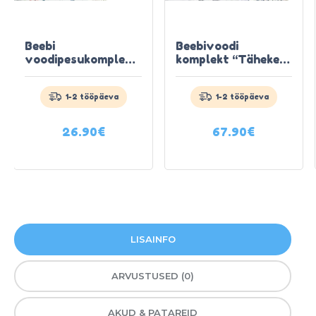
Beebi
Beebivoodi
voodipesukomplekt
komplekt “Täheke”,
“Metsloomad”,
hall
135x100cm
1-2 tööpäeva
1-2 tööpäeva
26.90
€
67.90
€
LISAINFO
ARVUSTUSED (0)
AKUD & PATAREID