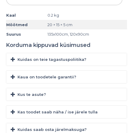
Kaal
0.2 kg
Mõõtmed
20 × 15 × 5 cm
Suurus
135x100cm, 120x90cm
Toode laos. Kiire tarne!
Toode laos. Kiire tarne!
Korduma kippuvad küsimused
Tutvu
Tutvu
tootega
tootega
Kuidas on teie tagastuspoliitika?
Kaua on toodetele garantii?
Kus te asute?
Kas toodet saab näha / ise järele tulla
Kuidas saab osta järelmaksuga?