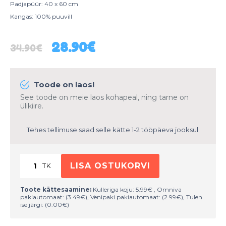
Padjapüür: 40 x 60 cm
Kangas: 100% puuvill
Algne
Current
28.90
€
34.90
€
hind
price
oli:
is:
34.90€.
28.90€.
Toode on laos!
See toode on meie laos kohapeal, ning tarne on
ülikiire.
Tehes tellimuse saad selle kätte 1-2 tööpäeva jooksul.
LISA OSTUKORVI
Toote kättesaamine:
Kulleriga koju:
5.99
€
, Omniva
pakiautomaat: (
3.49
€
), Venipaki pakiautomaat: (
2.99
€
), Tulen
ise järgi: (
0.00
€
)