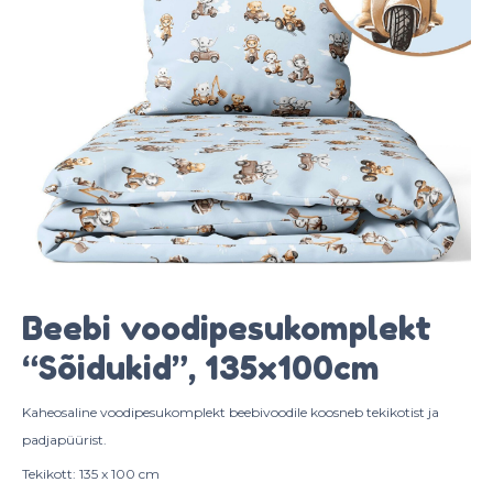
Beebi voodipesukomplekt
“Sõidukid”, 135x100cm
Kaheosaline voodipesukomplekt beebivoodile koosneb tekikotist ja
padjapüürist.
Tekikott: 135 x 100 cm