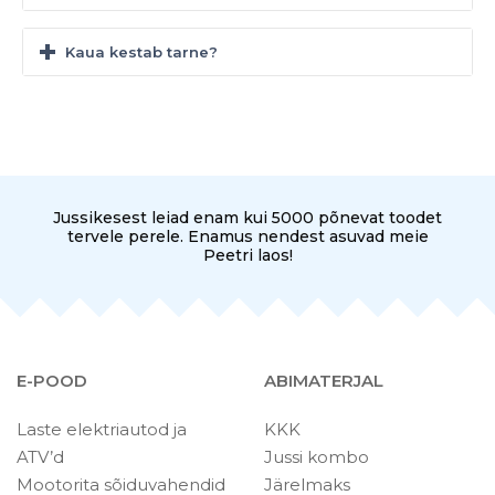
Kaua kestab tarne?
Jussikesest leiad enam kui 5000 põnevat toodet
tervele perele. Enamus nendest asuvad meie
Peetri laos!
E-POOD
ABIMATERJAL
Laste elektriautod ja
KKK
ATV’d
Jussi kombo
Mootorita sõiduvahendid
Järelmaks