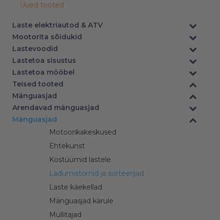
Uued tooted
Laste elektriautod & ATV
Mootorita sõidukid
Lastevoodid
Lastetoa sisustus
Lastetoa mööbel
Teised tooted
Mänguasjad
Arendavad mänguasjad
–
Mänguasjad
Motoorikakeskused
Ehtekunst
Kostüümid lastele
Ladumistornid ja sorteerijad
Laste käekellad
Mänguasjad kärule
Mullitajad