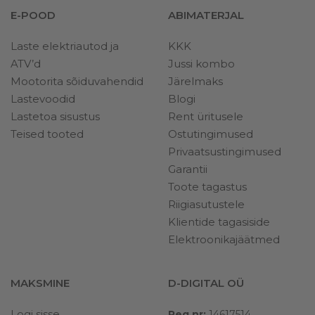
E-POOD
ABIMATERJAL
Laste elektriautod ja
KKK
ATV’d
Jussi kombo
Mootorita sõiduvahendid
Järelmaks
Lastevoodid
Blogi
Lastetoa sisustus
Rent üritusele
Teised tooted
Ostutingimused
Privaatsustingimused
Garantii
Toote tagastus
Riigiasutustele
Klientide tagasiside
Elektroonikajäätmed
MAKSMINE
D-DIGITAL OÜ
Logi sisse
Reg nr:
14617514