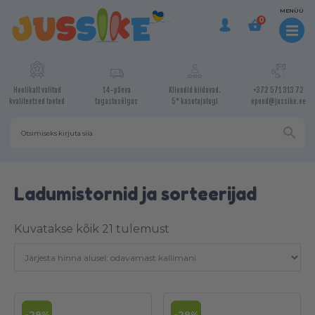
MENÜÜ
0
Hoolikalt valitud
14-päeva
Kliendid kiidavad.
+372 571 313 72
kvaliteetsed tooted
tagastusõigus
5* kasutajatugi
epood@jussike.ee
Ladumistornid ja sorteerijad
Sorted
Kuvatakse kõik 21 tulemust
by
price:
low
-29%
-29%