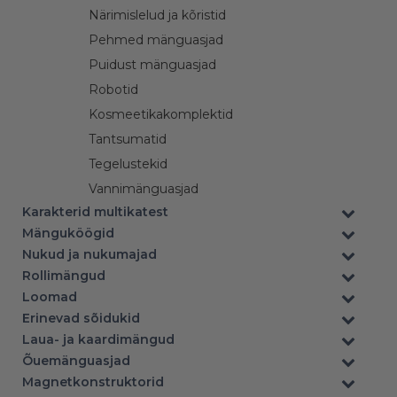
Närimislelud ja kõristid
Pehmed mänguasjad
Puidust mänguasjad
Robotid
Kosmeetikakomplektid
Tantsumatid
Tegelustekid
–
Vannimänguasjad
Karakterid multikatest
Mänguköögid
–
Nukud ja nukumajad
Rollimängud
Loomad
Erinevad sõidukid
Laua- ja kaardimängud
Õuemänguasjad
Magnetkonstruktorid