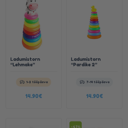
Ladumistorn
Ladumistorn
“Lehmake”
“Pardike 2”
Toode laos. Kiire tarne!
Toode laos. Kiire tarne!
1-2 tööpäeva
7-14 tööpäeva
Tutvu
Tutvu
tootega
tootega
14.90
€
14.90
€
-41%