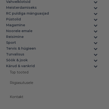
Vahvelklotsid
Meisterdamiseks
RC puldiga mänguasjad
Püstolid
Magamine
Noorele emale
Reisimine
Sport
Tervis & hügieen
Turvalisus
Söök & jook
Kärud & vankrid
Top tooted
Riigiasutusele
Kontakt