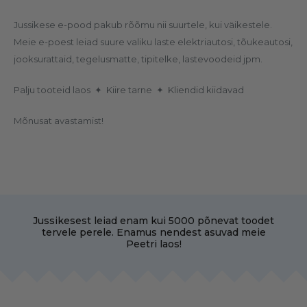
Jussikese e-pood pakub rõõmu nii suurtele, kui väikestele.
Meie e-poest leiad suure valiku laste elektriautosi, tõukeautosi,
jooksurattaid, tegelusmatte, tipitelke, lastevoodeid jpm.
Palju tooteid laos ✦ Kiire tarne ✦ Kliendid kiidavad
Mõnusat avastamist!
Jussikesest leiad enam kui 5000 põnevat toodet
tervele perele. Enamus nendest asuvad meie
Peetri laos!