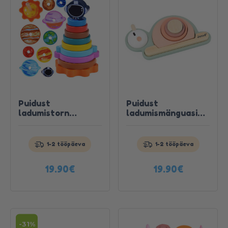
Puidust
Puidust
ladumistorn
ladumismänguasi
“Kosmos”
“Tigu”, Janod
Toode laos. Kiire tarne!
Toode laos. Kiire tarne!
1-2 tööpäeva
1-2 tööpäeva
Tutvu
Tutvu
tootega
tootega
19.90
€
19.90
€
-31%