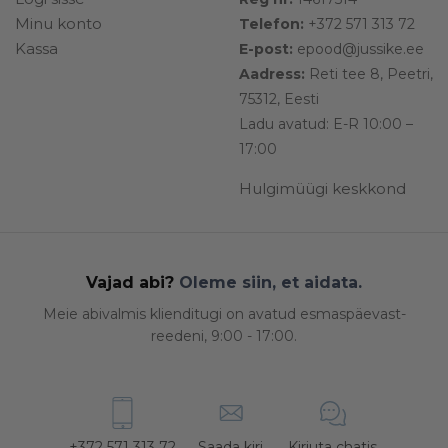
Minu konto
Telefon:
+372 571 313 72
Kassa
E-post:
epood@jussike.ee
Aadress:
Reti tee 8, Peetri,
75312, Eesti
Ladu avatud: E-R 10:00 –
17:00
Hulgimüügi keskkond
Vajad abi?
Oleme siin, et aidata.
Meie abivalmis klienditugi on avatud esmaspäevast-
reedeni, 9:00 - 17:00.
+372 571 313 72
Saada kiri
Kirjuta chatis