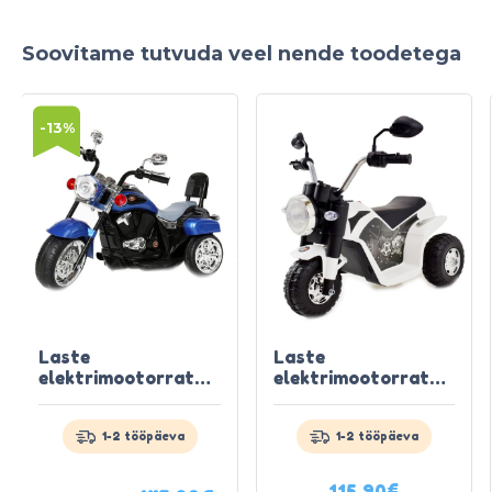
Soovitame tutvuda veel nende toodetega
-13%
Laste
Laste
elektrimootorratas
elektrimootorratas
– Chopper X sinine
– Chopper Light
1-2 tööpäeva
1-2 tööpäeva
Algne
Current
115.90
€