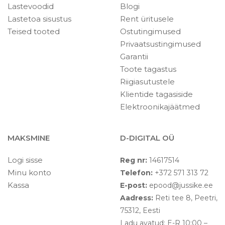
Lastevoodid
Blogi
Lastetoa sisustus
Rent üritusele
Teised tooted
Ostutingimused
Privaatsustingimused
Garantii
Toote tagastus
Riigiasutustele
Klientide tagasiside
Elektroonikajäätmed
MAKSMINE
D-DIGITAL OÜ
Logi sisse
Reg nr:
14617514
Minu konto
Telefon:
+372 571 313 72
Kassa
E-post:
epood@jussike.ee
Aadress:
Reti tee 8, Peetri,
75312, Eesti
Ladu avatud: E-R 10:00 –