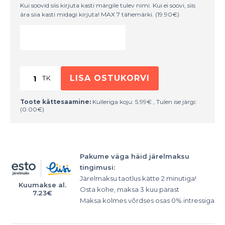
Kui soovid siis kirjuta kasti märgile tulev nimi. Kui ei soovi, siis
ära siia kasti midagi kirjuta! MAX 7 tähemärki. (19.90€)
LISA OSTUKORVI
Toote kättesaamine:
Kulleriga koju:
5.99
€
, Tulen ise järgi:
(
0.00
€
)
Pakume väga häid järelmaksu
tingimusi:
Järelmaksu taotlus kätte 2 minutiga!
Kuumakse al.
Osta kohe, maksa 3 kuu pärast
7.23
€
Maksa kolmes võrdses osas 0% intressiga