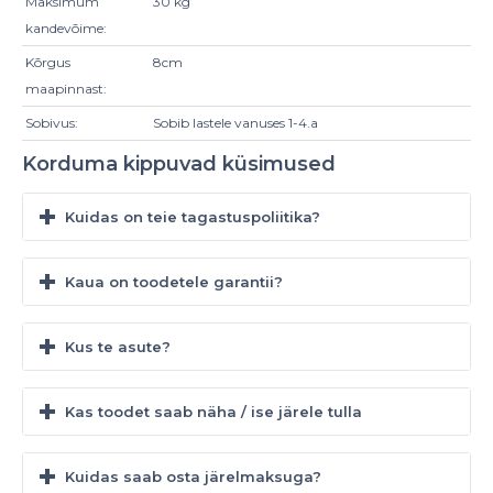
Maksimum
30 kg
kandevõime:
Kõrgus
8cm
maapinnast:
Sobivus:
Sobib lastele vanuses 1-4.a
Korduma kippuvad küsimused
Kuidas on teie tagastuspoliitika?
Kaua on toodetele garantii?
Kus te asute?
Kas toodet saab näha / ise järele tulla
Kuidas saab osta järelmaksuga?