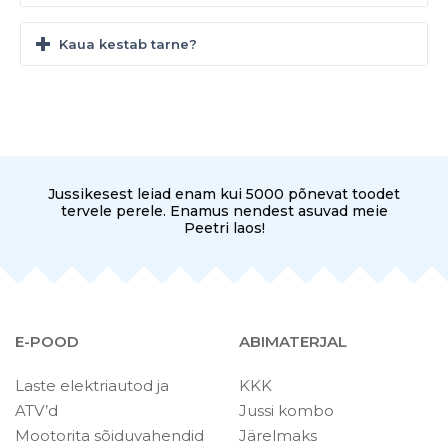
Kaua kestab tarne?
Jussikesest leiad enam kui 5000 põnevat toodet
tervele perele. Enamus nendest asuvad meie
Peetri laos!
E-POOD
ABIMATERJAL
Laste elektriautod ja
KKK
ATV’d
Jussi kombo
Mootorita sõiduvahendid
Järelmaks