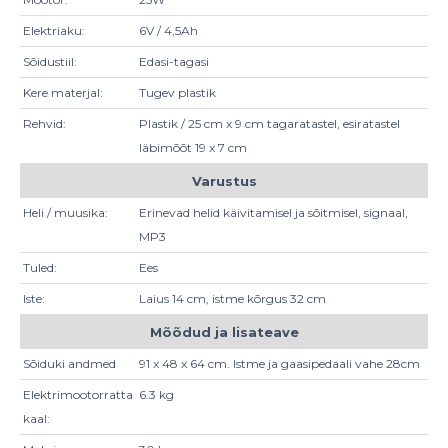
Elektriaku:
6V / 4,5Ah
Sõidustiil:
Edasi-tagasi
Kere materjal:
Tugev plastik
Rehvid:
Plastik / 25 cm x 9 cm tagaratastel, esiratastel
läbimõõt 19 x 7 cm
Varustus
Heli / muusika:
Erinevad helid käivitamisel ja sõitmisel, signaal,
MP3
Tuled:
Ees
Iste:
Laius 14 cm, istme kõrgus 32 cm
Mõõdud ja lisateave
Sõiduki andmed
91 x 48 x 64 cm. Istme ja gaasipedaali vahe 28cm
Elektrimootorratta
6.3 kg
kaal: