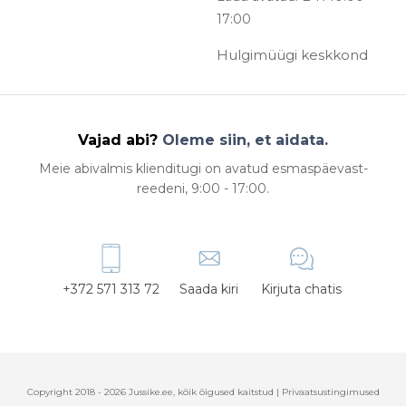
17:00
Hulgimüügi keskkond
Vajad abi?
Oleme siin, et aidata.
Meie abivalmis klienditugi on avatud esmaspäevast-
reedeni, 9:00 - 17:00.
+372 571 313 72
Saada kiri
Kirjuta chatis
Copyright 2018 - 2026 Jussike.ee, kõik õigused kaitstud |
Privaatsustingimused