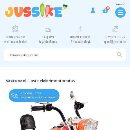
MENÜÜ
0
Hoolikalt valitud
14-päeva
Kliendid kiidavad.
+372 571 313 72
kvaliteetsed tooted
tagastusõigus
5* kasutajatugi
epood@jussike.ee
Vaata veel:
Laste elektrimootorratas
TOODE LAOS.
TARNE 1-2 TÖÖPÄEVA!