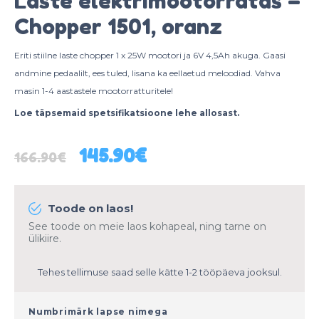
Laste elektrimootorratas –
Chopper 1501, oranz
Eriti stiilne laste chopper 1 x 25W mootori ja 6V 4,5Ah akuga. Gaasi
andmine pedaalilt, ees tuled, lisana ka eellaetud meloodiad. Vahva
masin 1-4 aastastele mootorratturitele!
Loe täpsemaid spetsifikatsioone lehe allosast.
Algne
Current
145.90
€
166.90
€
hind
price
oli:
is:
166.90€.
145.90€.
Toode on laos!
See toode on meie laos kohapeal, ning tarne on
ülikiire.
Tehes tellimuse saad selle kätte 1-2 tööpäeva jooksul.
Numbrimärk lapse nimega